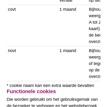
verlaat
op deze 
covt
1 maand
Bijhoude
weergave 
A tot Z, t
kaart) act
de bedrij
overzicht
novt
1 maand
Bijhoude
weergave 
of tegels)
op de ni
overzicht
* cookie naam kan een extra waarde bevatten
Functionele cookies
Die worden gebruikt om het gebruiksgemak van
de bezoeker te verhogen en het websitebezoek