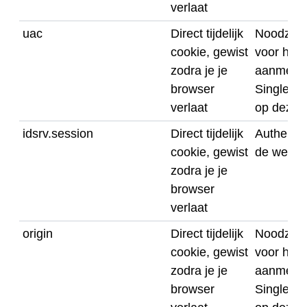
verlaat
uac
Direct tijdelijk
Noodzake
cookie, gewist
voor het
zodra je je
aanmelde
browser
Single S
verlaat
op deze 
idsrv.session
Direct tijdelijk
Authentic
cookie, gewist
de websi
zodra je je
browser
verlaat
origin
Direct tijdelijk
Noodzake
cookie, gewist
voor het
zodra je je
aanmelde
browser
Single S