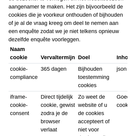
aangenamer te maken. Het zijn bijvoorbeeld de
cookies die je voorkeur onthouden of bijhouden
of je al de vraag kreeg om deel te nemen aan
een enquête zodat we je niet telkens opnieuw
dezelfde enquête voorleggen.
Naam
cookie
Vervaltermijn
Doel
Inhoud
cookie-
365 dagen
Bijhouden
json da
compliance
toestemming
cookies
iframe-
Direct tijdelijk
Zo weet de
Goedke
cookie-
cookie, gewist
website of u
cookies
consent
zodra je de
de cookies
browser
accepteert of
verlaat
niet voor