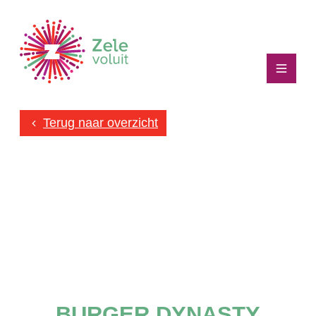
Naar inhoud
gezelegdichtbij
Menu
Terug naar overzicht
BURGER DYNASTY