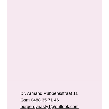
Adres
Adres
Gsm
E-mail
Website
,
Dr. Armand Rubbensstraat 11
0488 35 71 46
burgerdynasty1
@
outlook.com