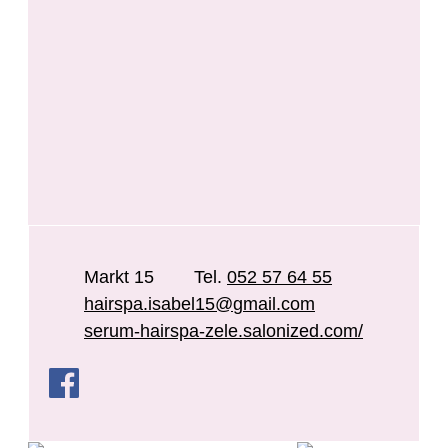
Adres
Adres
Tel.
E-mail
Website
,
Markt 15
052 57 64 55
hairspa.isabel15
@
gmail.com
serum-hairspa-zele.salonized.com/
Facebook
Serum Hairspa